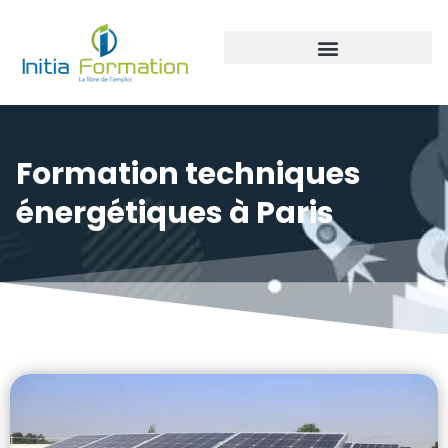
Panneaux photovoltaïque
Formation techniques
énergétiques à Paris