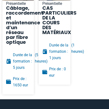
Présentielle
Présentielle
Câblage,
CAS
raccordement
PARTICULIERS
et
DE LA
maintenance
COURS
d’un
DES
réseau
MATÉRIAUX
par fibre
optique
Durée de la
(1
formation :
heures)
Durée de la
(5
1 jours
formation :
heures)
5 jours
Prix de : 0
eur
Prix de :
1650 eur