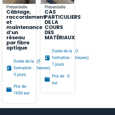
Présentielle
Présentielle
Câblage,
CAS
raccordement
PARTICULIERS
et
DE LA
maintenance
COURS
d’un
DES
réseau
MATÉRIAUX
par fibre
optique
Durée de la
(1
formation :
heures)
Durée de la
(5
1 jours
formation :
heures)
5 jours
Prix de : 0
eur
Prix de :
1650 eur