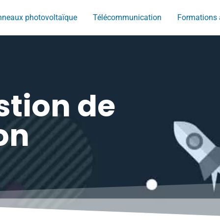
neaux photovoltaïque
Télécommunication
Formations 
stion de
on