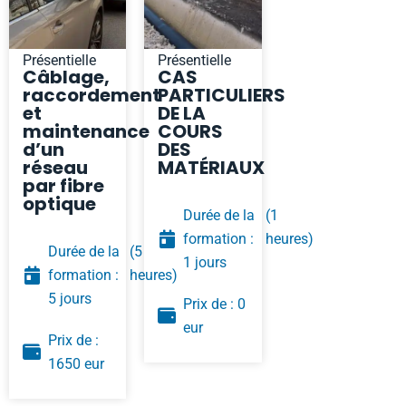
Présentielle
Présentielle
Câblage,
CAS
raccordement
PARTICULIERS
et
DE LA
maintenance
COURS
d’un
DES
réseau
MATÉRIAUX
par fibre
optique
Durée de la
(1
formation :
heures)
Durée de la
(5
1 jours
formation :
heures)
5 jours
Prix de : 0
eur
Prix de :
1650 eur