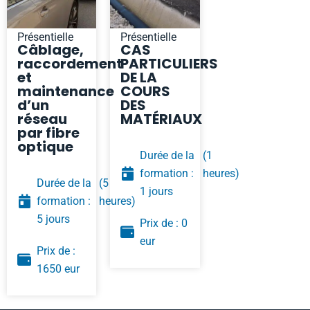
Présentielle
Présentielle
Câblage,
CAS
raccordement
PARTICULIERS
et
DE LA
maintenance
COURS
d’un
DES
réseau
MATÉRIAUX
par fibre
optique
Durée de la
(1
formation :
heures)
Durée de la
(5
1 jours
formation :
heures)
5 jours
Prix de : 0
eur
Prix de :
1650 eur