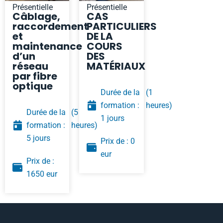
Présentielle
Présentielle
Câblage,
CAS
raccordement
PARTICULIERS
et
DE LA
maintenance
COURS
d’un
DES
réseau
MATÉRIAUX
par fibre
optique
Durée de la
(1
formation :
heures)
Durée de la
(5
1 jours
formation :
heures)
5 jours
Prix de : 0
eur
Prix de :
1650 eur