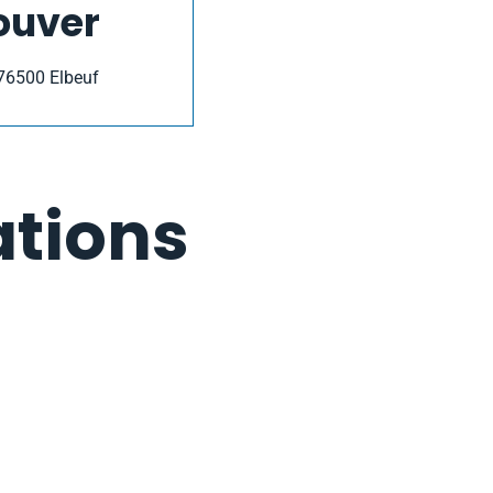
ouver
, 76500 Elbeuf
ations