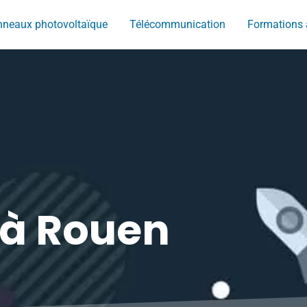
neaux photovoltaïque
Télécommunication
Formations 
 à Rouen