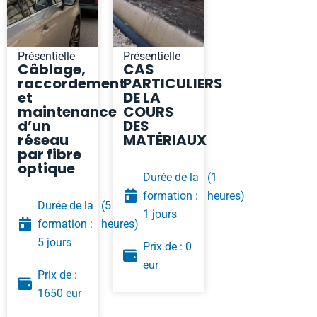
Présentielle
Présentielle
Câblage,
CAS
raccordement
PARTICULIERS
et
DE LA
maintenance
COURS
d’un
DES
réseau
MATÉRIAUX
par fibre
optique
Durée de la
(1
formation :
heures)
Durée de la
(5
1 jours
formation :
heures)
5 jours
Prix de : 0
eur
Prix de :
1650 eur