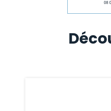
08 
Décou