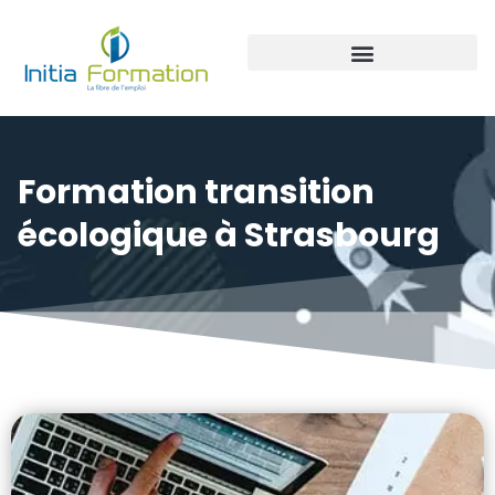
Panneaux photovoltaïque
Formation transition
écologique à Strasbourg